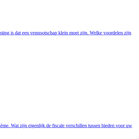
ing is dat een vennootschap klein moet zijn. Welke voordelen zijn
me. Wat zijn eigenlijk de fiscale verschillen tussen bieden voor uw