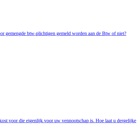
s voor gemengde btw-plichtigen gemeld worden aan de Btw of niet?
ost voor die eigenlijk voor uw vennootschap is. Hoe laat u dergelijke