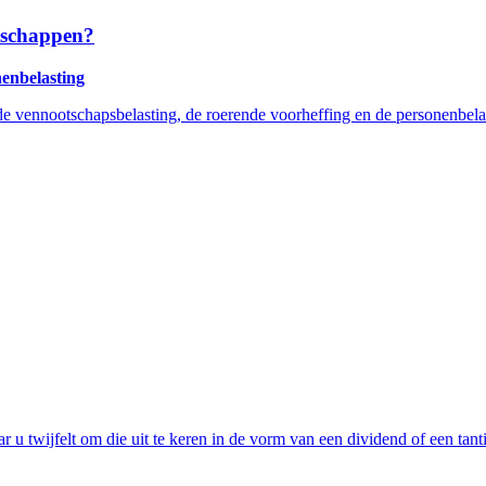
otschappen?
nenbelasting
 vennootschapsbelasting, de roerende voorheffing en de personenbelast
 twijfelt om die uit te keren in de vorm van een dividend of een tantiè