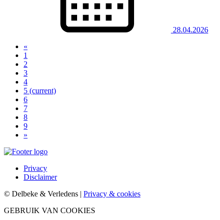
28.04.2026
«
1
2
3
4
5
(current)
6
7
8
9
»
Privacy
Disclaimer
© Delbeke & Verledens |
Privacy & cookies
GEBRUIK VAN COOKIES