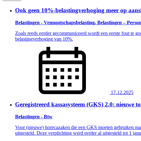
Ook geen 10%-belastingverhoging meer op aansl
Belastingen - Vennootschapsbelasting, Belastingen – Perso
Zoals reeds eerder gecommuniceerd wordt een eerste fout te goed
belastingverhoging van 10%.
17.12.2025
Geregistreerd kassasysteem (GKS) 2.0: nieuwe to
Belastingen - Btw
Voor (nieuwe) horecazaken die een GKS moeten gebruiken maar 
uitgesteld. Deze verplichting werd eerder al uitgesteld tot 1 ja