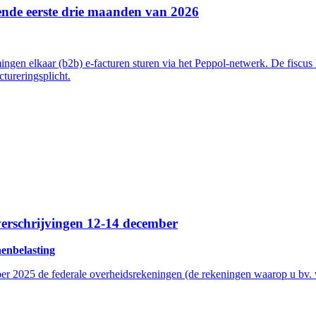
rende eerste drie maanden van 2026
ngen elkaar (b2b) e-facturen sturen via het Peppol-netwerk. De fiscus
tureringsplicht.
verschrijvingen 12-14 december
nenbelasting
 2025 de federale overheidsrekeningen (de rekeningen waarop u bv. ver